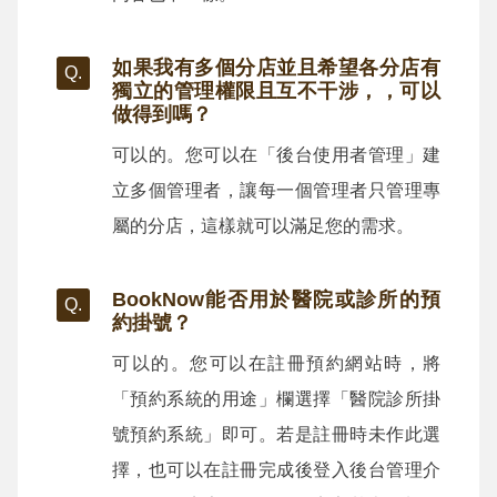
如果我有多個分店並且希望各分店有
Q.
獨立的管理權限且互不干涉，，可以
做得到嗎？
可以的。您可以在「後台使用者管理」建
立多個管理者，讓每一個管理者只管理專
屬的分店，這樣就可以滿足您的需求。
BookNow能否用於醫院或診所的預
Q.
約掛號？
可以的。您可以在註冊預約網站時，將
「預約系統的用途」欄選擇「醫院診所掛
號預約系統」即可。若是註冊時未作此選
擇，也可以在註冊完成後登入後台管理介