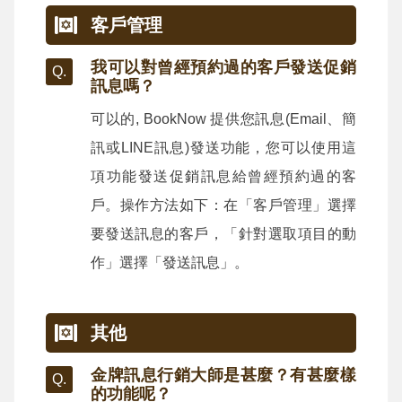
客戶管理
我可以對曾經預約過的客戶發送促銷
Q.
訊息嗎？
可以的, BookNow 提供您訊息(Email、簡
訊或LINE訊息)發送功能，您可以使用這
項功能發送促銷訊息給曾經預約過的客
戶。操作方法如下：在「客戶管理」選擇
要發送訊息的客戶，「針對選取項目的動
作」選擇「發送訊息」。
其他
金牌訊息行銷大師是甚麼？有甚麼樣
Q.
的功能呢？