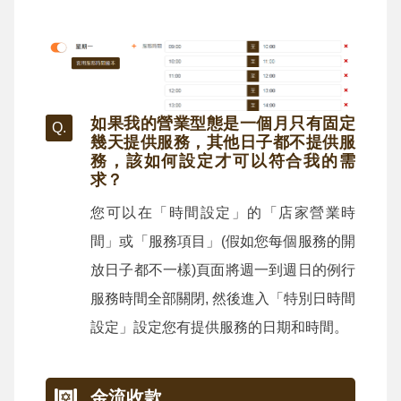
如果我的營業型態是一個月只有固定
Q.
幾天提供服務，其他日子都不提供服
務，該如何設定才可以符合我的需
求？
您可以在「時間設定」的「店家營業時
間」或「服務項目」(假如您每個服務的開
放日子都不一樣)頁面將週一到週日的例行
服務時間全部關閉, 然後進入「特別日時間
設定」設定您有提供服務的日期和時間。
金流收款