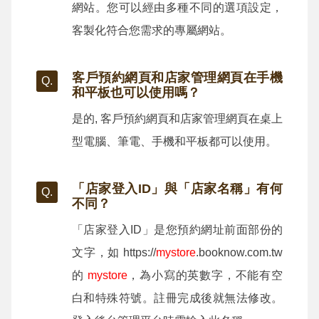
網站。您可以經由多種不同的選項設定，
客製化符合您需求的專屬網站。
客戶預約網頁和店家管理網頁在手機
Q.
和平板也可以使用嗎？
是的, 客戶預約網頁和店家管理網頁在桌上
型電腦、筆電、手機和平板都可以使用。
「店家登入ID」與「店家名稱」有何
Q.
不同？
「店家登入ID」是您預約網址前面部份的
文字，如 https://
mystore
.booknow.com.tw
的
mystore
，為小寫的英數字，不能有空
白和特殊符號。註冊完成後就無法修改。