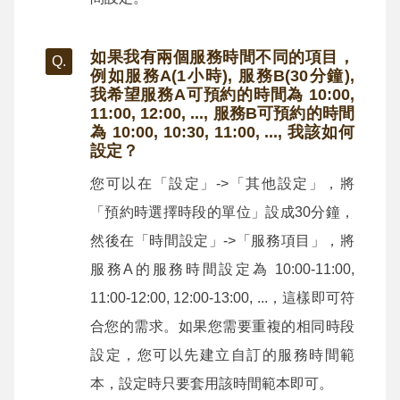
如果我有兩個服務時間不同的項目，
Q.
例如服務A(1小時), 服務B(30分鐘),
我希望服務A可預約的時間為 10:00,
11:00, 12:00, ..., 服務B可預約的時間
為 10:00, 10:30, 11:00, ..., 我該如何
設定？
您可以在「設定」->「其他設定」，將
「預約時選擇時段的單位」設成30分鐘，
然後在「時間設定」->「服務項目」，將
服務A的服務時間設定為 10:00-11:00,
11:00-12:00, 12:00-13:00, ...，這樣即可符
合您的需求。如果您需要重複的相同時段
設定，您可以先建立自訂的服務時間範
本，設定時只要套用該時間範本即可。