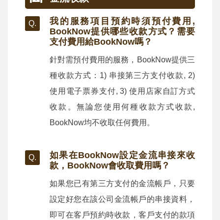
我的服務項目預約時須預付費用,
Q.
BookNow提供哪些收款方式？需要
支付費用給BookNow嗎？
針對需預付費用的服務，BookNow提供三
種收款方式：1) 串接第三方支付收款, 2)
使用電子票券支付, 3) 使用店家自訂方式
收款。無論您使用何種收款方式收款,
BookNow均不收取任何費用。
如果在BookNow設定金流串接來收
Q.
款，BookNow會收取費用嗎？
如果您已有第三方支付的金流帳戶，只要
設定好您在該公司金流帳戶的串接資料，
即可在客戶預約時收款，客戶支付的款項