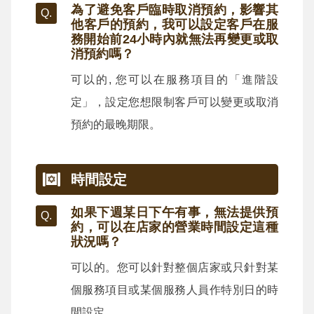
為了避免客戶臨時取消預約，影響其
Q.
他客戶的預約，我可以設定客戶在服
務開始前24小時內就無法再變更或取
消預約嗎？
可以的, 您可以在服務項目的「進階設
定」，設定您想限制客戶可以變更或取消
預約的最晚期限。
時間設定
如果下週某日下午有事，無法提供預
Q.
約，可以在店家的營業時間設定這種
狀況嗎？
可以的。您可以針對整個店家或只針對某
個服務項目或某個服務人員作特別日的時
間設定。