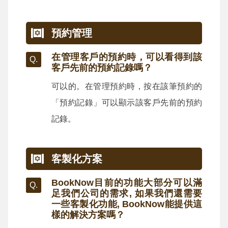
預約管理
在管理客戶的預約時，可以看得到該
Q.
客戶先前的預約記錄嗎？
可以的。在管理預約時，按在該筆預約的
「預約記錄」可以顯示該客戶先前的預約
記錄。
客製化方案
BookNow目前的功能大部分可以滿
Q.
足我們公司的需求, 如果我們還需要
一些客製化功能, BookNow能提供這
樣的解決方案嗎？