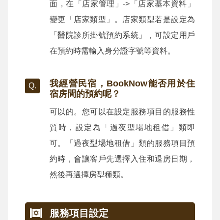
面，在「店家管理」->「店家基本資料」
變更「店家類型」。店家類型若是設定為
「醫院診所掛號預約系統」，可設定用戶
在預約時需輸入身分證字號等資料。
我經營民宿，BookNow能否用於住
Q.
宿房間的預約呢？
可以的。您可以在設定服務項目的服務性
質時，設定為「過夜型場地租借」類即
可。「過夜型場地租借」類的服務項目預
約時，會讓客戶先選擇入住和退房日期，
然後再選擇房型種類。
服務項目設定