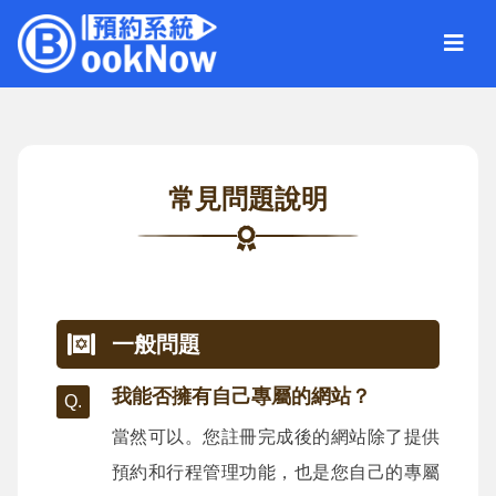
常見問題說明
一般問題
我能否擁有自己專屬的網站？
Q.
當然可以。您註冊完成後的網站除了提供
預約和行程管理功能，也是您自己的專屬